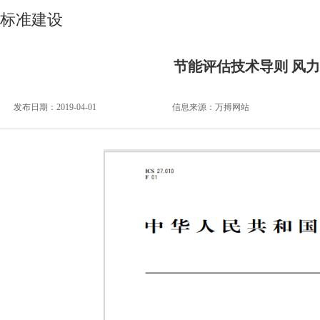
标准建设
节能评估技术导则 风
发布日期：2019-04-01
信息来源：
万搏网站