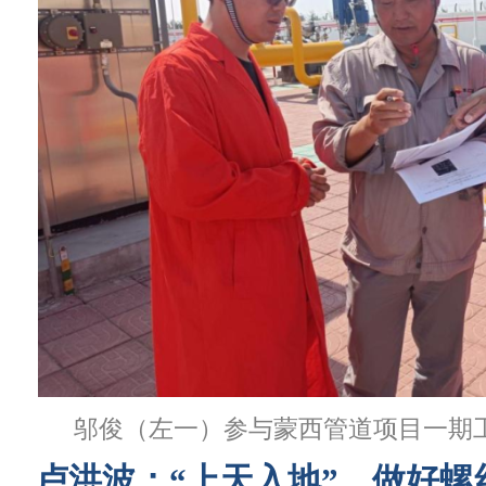
邬俊（左一）参与蒙西管道项目一期
卢洪波：“上天入地”，做好螺